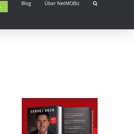
Blog
Über NetMOBiz
h