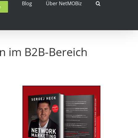
Blog
Über NetMOBiz
h
en im B2B-Bereich