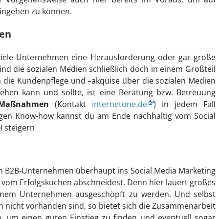
eingehen zu können.
ten
r viele Unternehmen eine Herausforderung oder gar große
d die sozialen Medien schließlich doch in einem Großteil
 die Kundenpflege und –akquise über die sozialen Medien
hehen kann und sollte, ist eine Beratung bzw. Betreuung
-Maßnahmen
(Kontakt
internetone.de
) in jedem Fall
igen Know-how kannst du am Ende nachhaltig vom Social
I steigern
nem B2B-Unternehmen überhaupt ins Social Media Marketing
ck vom Erfolgskuchen abschneidest. Denn hier lauert großes
deinem Unternehmen ausgeschöpft zu werden. Und selbst
n nicht vorhanden sind, so bietet sich die Zusammenarbeit
, um einen guten Einstieg zu finden und eventuell sogar